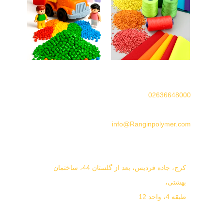
تلفن دفتر:
02636648000
ایمیل:
info@Ranginpolymer.com
آدرس دفتر:
کرج، جاده فردیس، بعد از گلستان 44،
ساختمان
بهشتی،
طبقه 4، واحد 12