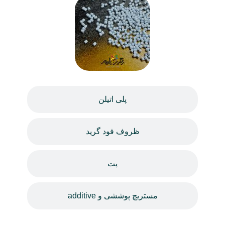
پلی اتیلن
ظروف فود گرید
پت
مستربچ پوششی و additive
تلفن دفتر: