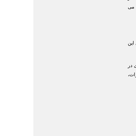
 می
این
ه‌ای در
ات،