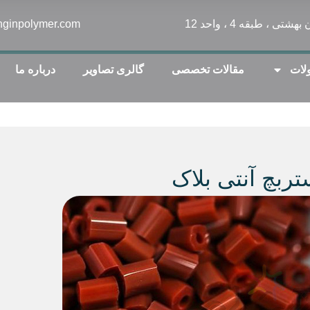
nginpolymer.com
لات
مقالات تخصصی
گالری تصاویر
درباره ما
ربچ آنتی بلاک