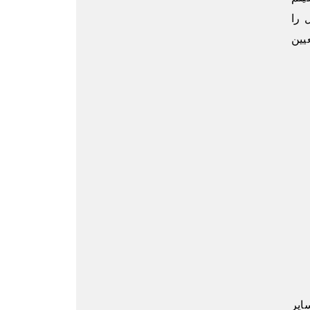
 را
یین
ایر