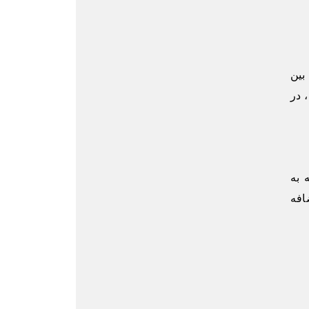
بین
 در
 به
افه