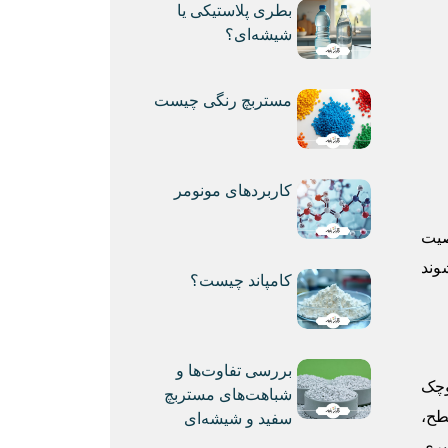
بطری پلاستیکی یا
شیشه‌ای؟
مستربچ رنگی چیست
کاربردهای مونومر
صیت
وند
کامپاند چیست؟
بررسی تفاوت‌ها و
وچک
شباهت‌های مستربچ
طح،
سفید و شیشه‌ای
یری