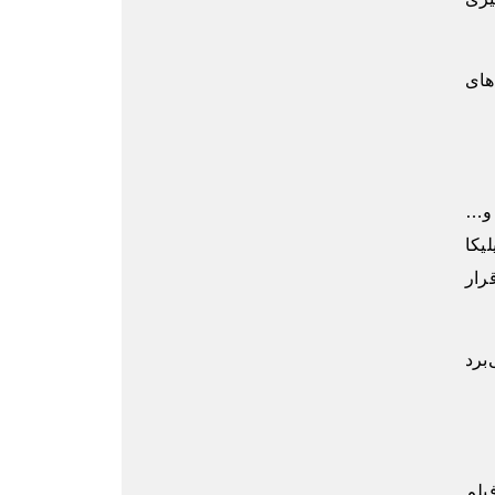
های
 و…
یکا
رار
برد
یلم