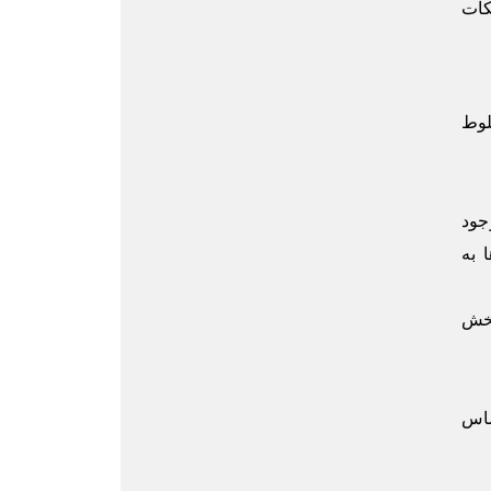
د، منیزیم سیلیکات
لوط
جود
 به
بخش
ساس