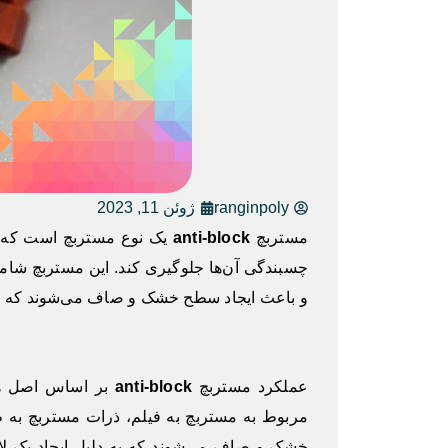
ranginpoly
ژوئن 11, 2023
مستربچ
anti-block
یک نوع مستربچ است که به
چسبندگی آن‌ها جلوگیری کند. این مستربچ شامل
و باعث ایجاد سطح خشک و صاف می‌شوند که از چ
عملکرد مستربچ
anti-block
بر اساس اصل هو
مربوط به مستربچ به فیلم، ذرات مستربچ به ط
خشک و صاف می‌شوند که به دلیل ایجاد یک لای